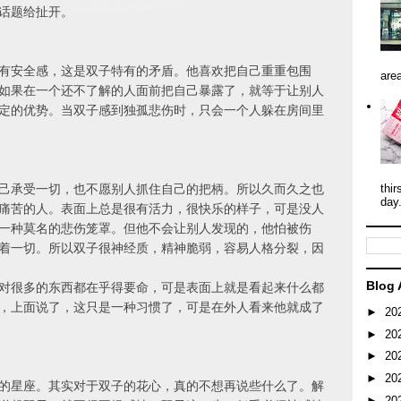
把话题给扯开。
有安全感，这是双子特有的矛盾。他喜欢把自己重重包围
area
如果在一个还不了解的人面前把自己暴露了，就等于让别人
定的优势。当双子感到独孤悲伤时，只会一个人躲在房间里
己承受一切，也不愿别人抓住自己的把柄。所以久而久之也
thir
day
痛苦的人。表面上总是很有活力，很快乐的样子，可是没人
一种莫名的悲伤笼罩。但他不会让别人发现的，他怕被伤
着一切。所以双子很神经质，精神脆弱，容易人格分裂，因
Blog 
对很多的东西都在乎得要命，可是表面上就是看起来什么都
，上面说了，这只是一种习惯了，可是在外人看来他就成了
►
20
►
20
►
20
►
20
的星座。其实对于双子的花心，真的不想再说些什么了。解
►
20