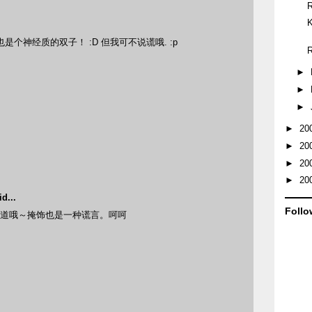
是个神经质的双子！ :D 但我可不说谎哦. :p
►
►
►
►
20
►
20
►
20
►
20
d...
Follo
不知道哦～掩饰也是一种谎言。呵呵