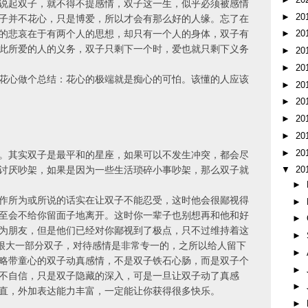
说起双子，就不得不提感情，双子这一生，似乎必须被感情
►
20
子并不花心，只是博爱，所以才会有那么好的人缘。忘了在
的悲哀在于有两个人的思想，却只有一个人的身体，双子有
►
20
此所爱的人的义务，双子只剩下一个时，爱也就只剩下义务
►
20
►
20
花心做个总结：花心的极端就是痴心的可怕。该懂的人应该
►
20
►
20
►
20
►
20
►
20
。其实双子是最平和的星座，如果可以不发生冲突，都会尽
讨厌吵架，如果是因为一些生活琐碎小事吵架，那么双子就
▼
20
►
作所为或所说的话实在让双子不能忍受，这时他会很鄙视得
►
至会不给你留面子地离开。这时你一辈子也别想再和他和好
►
为朋友，但是他们已经对你鄙视到了极点，只不过维持着这
►
，很大一部分双子，对待感情是非常专一的，之所以给人留下
►
略带童心的双子动真感情，不是双子铁石心肠，而是双子个
►
不自信，只是双子隐藏的深入，可是一旦让双子动了真感
►
直，外加表达能力丰富，一定能让你获得很多快乐。
►