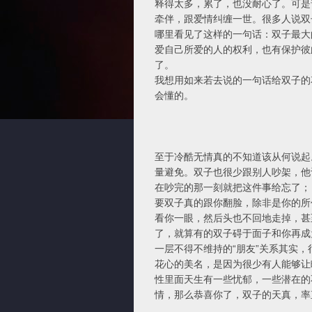
释得太多，累了，也没耐心了。可是
牵伴，跟爱情纠缠一世。很多人说双
哪里看见了这样的一句话：双子最大
爱自己所爱的人的权利，也有保护彼
了。
我想用如来若去说的一句话给双子的
会懂的。
至于冷酷无情真的不知道该从何说起
量避免。双子也很少跟别人吵架，他
在吵完的那一刻就把这件事给忘了；
要双子真的跟你翻脸，除非是你的所
看你一眼，然后头也不回地走掉，甚
了，就算有的双子碍于面子和你再成
一层不得不维持的“朋友”关系其实
花心的美名，是因为很少有人能够让
性里面天生有一些忧郁，一些潜在的
情，那么恭喜你了，双子的天真，率