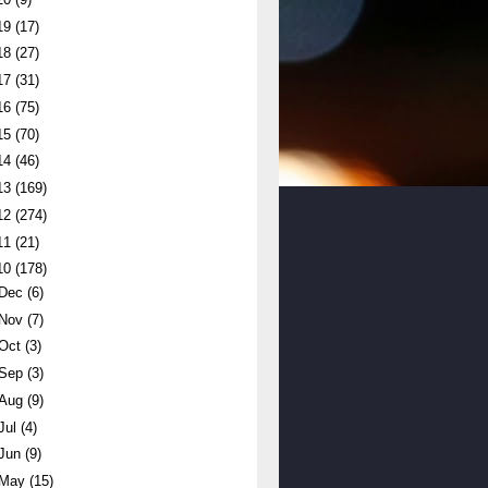
19
(17)
18
(27)
17
(31)
16
(75)
15
(70)
14
(46)
13
(169)
12
(274)
11
(21)
10
(178)
Dec
(6)
Nov
(7)
Oct
(3)
Sep
(3)
Aug
(9)
Jul
(4)
Jun
(9)
May
(15)