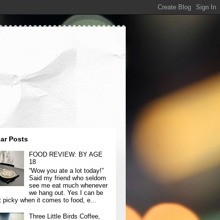
ar Posts
FOOD REVIEW: BY AGE
18
“Wow you ate a lot today!”
Said my friend who seldom
see me eat much whenever
we hang out. Yes I can be
t picky when it comes to food, e...
Three Little Birds Coffee,