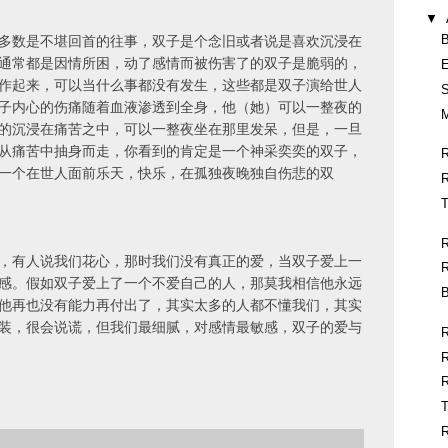
▼
B
多数是不堪回首的往事，双子是个念旧或者说是喜欢沉浸在
通常都是因情所困，动了感情而被伤害了的双子是脆弱的，
E
作起来，可以当什么事都没有发生，这些都是双子演给世人
子内心的伤痛随着血液渗透到全身，他（她）可以一整夜的
M
的沉浸在痛苦之中，可以一整夜坐在那里发呆，但是，一旦
从痛苦中抽身而走，你看到的肯定是一个神采奕奕的双子，
一个在世人面前乐天，快乐，在孤独夜晚独自伤悲的双
T
，有人说我们花心，那时我们没有真正的爱，当双子爱上一
感。假如双子爱上了一个不爱自己的人，那莫我相信他永远
B
他再也没有能力再付出了，其实太多的人都不懂我们，其实
装，很会说谎，但我们最细腻，对感情最敏感，双子的爱与
T