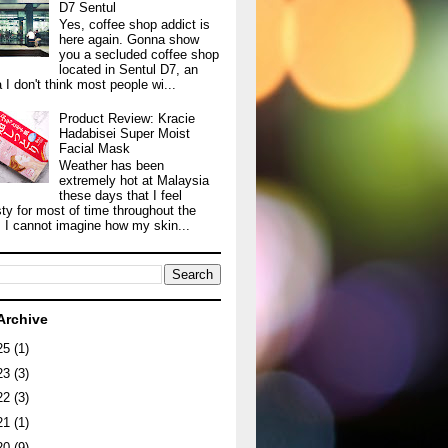
D7 Sentul
Yes, coffee shop addict is
here again. Gonna show
you a secluded coffee shop
located in Sentul D7, an
 I don't think most people wi...
Product Review: Kracie
Hadabisei Super Moist
Facial Mask
Weather has been
extremely hot at Malaysia
these days that I feel
sty for most of time throughout the
. I cannot imagine how my skin...
Archive
25
(1)
23
(3)
22
(3)
21
(1)
20
(9)