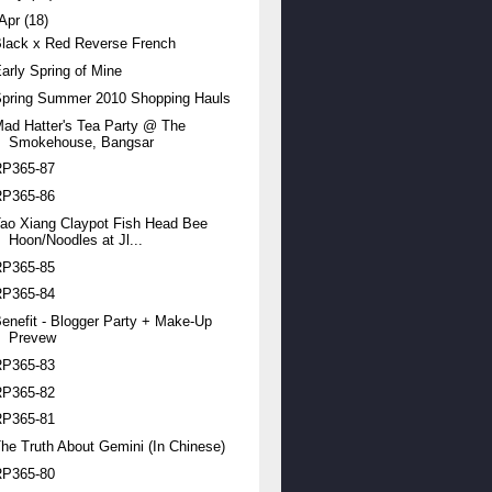
Apr
(18)
lack x Red Reverse French
arly Spring of Mine
Spring Summer 2010 Shopping Hauls
ad Hatter's Tea Party @ The
Smokehouse, Bangsar
RP365-87
RP365-86
ao Xiang Claypot Fish Head Bee
Hoon/Noodles at Jl...
RP365-85
RP365-84
enefit - Blogger Party + Make-Up
Prevew
RP365-83
RP365-82
RP365-81
he Truth About Gemini (In Chinese)
RP365-80