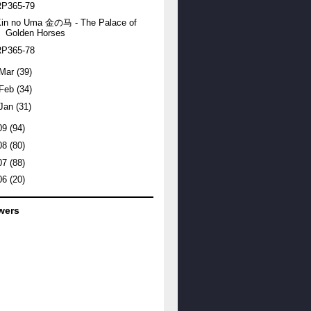
RP365-79
Kin no Uma 金の马 - The Palace of
Golden Horses
RP365-78
Mar
(39)
Feb
(34)
Jan
(31)
09
(94)
08
(80)
07
(88)
06
(20)
wers